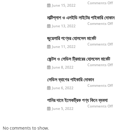
on
Comments Off
June 15, 2022
শেকল
নাট
বল্টু
গ্রিজ
মাল্টিপ্লাগ ও এলইডি লাইটের পাইকারি দোকান
হার্ডওয়্যারের
on
Comments Off
হোলসেল
June 13, 2022
মাল্টিপ্লাগ
মার্কেট
ও
এলইডি
লাইটের
জুয়েলারি পণ্যের হোলসেল মার্কেট
পাইকারি
on
Comments Off
দোকান
June 11, 2022
জুয়েলারি
পণ্যের
হোলসেল
মার্কেট
জেন্টস ও লেডিস ট্রিমারের হোলসেল মার্কেট
on
Comments Off
June 8, 2022
জেন্টস
ও
লেডিস
ট্রিমারের
লেডিস ব্যাগের পাইকারি দোকান
হোলসেল
on
Comments Off
মার্কেট
June 6, 2022
লেডিস
ব্যাগের
পাইকারি
দোকান
পানির দামে ইলেকট্রিক পণ্য কিনে ব্যবসা
on
Comments Off
June 5, 2022
পানির
দামে
ইলেকট্রিক
পণ্য
কিনে
No comments to show.
ব্যবসা