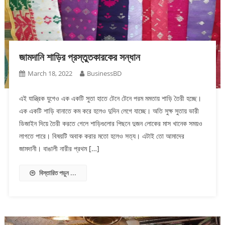
জামদানি শাড়ির প্রস্তুতকারকের সন্ধান
March 18, 2022
BusinessBD
এই যান্ত্রিক যুগেও এক একটি সুতা হাতে টেনে টেনে পরম মমতায় শাড়ি তৈরী হচ্ছে।
এক একটি শাড়ি বানাতে কম করে হলেও দুদিন লেগে যাচ্ছে। অতি সুক্ষ সুতায় ভারী
ডিজাইন দিয়ে তৈরী করতে গেলে শাড়িগুলোর পিছনে দুজন লোকের মাস খানেক সময়ও
লাগতে পারে। বিষয়টি অবাক করার মতো হলেও সত্য। এটাই তো আমাদের
জামদানী। বাঙালী নারীর প্রথম […]
বিস্তারিত পড়ুন ...