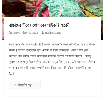
বাচ্চাদের শীতের পোশাকের পাইকারি মার্কেট
November 3, 2021
BusinessBD
প্রতি বছর শীত শুরু হওয়ার পরই জমতে শুরু করে বিভিন্ন আইটেমের গরম পোশাকের
ব্যবসা। বর্তমান প্রযুক্তির যুগে দোকান না নিয়ে ফেইসবুকে একটি পেইজ খুলে
আপনিও শুরু করতে পারেন অনলাইনে বাচ্চাদের শীতের পোশাকের ব্যবসা। কিন্তু
ব্যবসার জন্য পণ্য কিনতে গিয়ে অনেকেই পড়েন বিড়ম্বনায়। তাই আপনাদের শীতের
পোশাকের পাইকারি বাজার সম্পর্কে ধারনা দিতে আমরা গিয়েছিলাম রাজধানী ঢাকার
[…]
বিস্তারিত পড়ুন ...