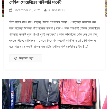
লেডিস সোয়েটারের পাইকারি মার্কেট
December 28, 2021
BusinessBD
শীত বাড়ার সাথে সাথে বাড়ছে শীতের পোশাকের চাহিদা। এরইমধ্যে অনেকেই শুরু
করে দিয়েছেন বিভিন্ন শীত বস্ত্রের ব্যবসা। তবে এ জন্য অবশ্যই লেডিস সোয়েটারের
পাইকারি মার্কেট খুঁজে পাওয়া খুবই গুরুত্বপূর্ণ। আজ আপনাদের খোঁজ দেব বেশ কিছু
বড়দের শীতের পোশাকের। যেগুলো কিনে খুব সহজেই আপানি আরো বেশি লাভবান
হতে পারেন। রাজধানী ঢাকার সদরঘাটের লেডিস পার্ক মার্কেটের রাইসা […]
বিস্তারিত পড়ুন ...