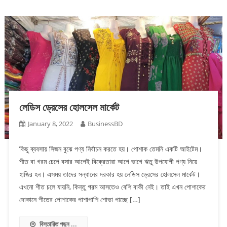
লেডিস ড্রেসের হোলসেল মার্কেট
January 8, 2022
BusinessBD
কিছু ব্যবসায় সিজন বুঝে পণ্য নির্বাচন করতে হয়। পোশাক তেমনি একটি আইটেম।
শীত বা গরম চেপে বসার আগেই বিক্রেতারা আগে ভাগে ঋতু উপযোগী পণ্য নিয়ে
হাজির হন। এসময় তাদের সন্ধানের দরকার হয় লেডিস ড্রেসের হোলসেল মার্কেট।
এখনো শীত চলে যায়নি, কিন্তু গরম আসতেও বেশি বাকী নেই। তাই এখন পোশাকের
দোকানে শীতের পোশাকের পাশাপাশি শোভা পাচ্ছে […]
বিস্তারিত পড়ুন ...