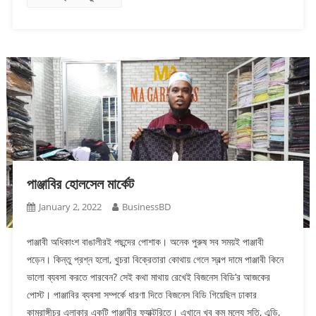
পাঞ্জাবির হোলসেল মার্কেট
January 2, 2022
BusinessBD
পাঞ্জাবী অধিকাংশ বাঙালীরই পছন্দের পোশাক। অনেক পুরুষ সব সময়ই পাঞ্জাবী
পড়েন। কিন্তু প্রশ্ন হলো, খুচরা বিক্রেতারা কোথায় গেলে স্বল্প দামে পাঞ্জাবী কিনে
ভালো ব্যবসা করতে পারবেন? সেই কথা মাথায় রেখেই বিজনেস বিডি’র আজকের
পোস্ট। পাঞ্জাবির ব্যবসা সম্পর্কে ধারণা দিতে বিজনেস বিডি গিয়েছিল ঢাকার
কামরাঙ্গীচর এলাকার একটি পাঞ্জাবীর ফ্যাক্টরিতে। এখানে খুব কম মূল্যে সুতি, এন্ডি,