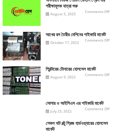
অনলাইন নিউজ পোর্টাল ডেইলি প্রেস এর
পরীক্ষামূলক যাত্রা শুরু
on
Comments Off
August 5, 2025
অনলাইন
নিউজ
পোর্টাল
ডেইলি
প্রেস
এর
আখের রস তৈরীর মেশিনের পাইকারি মার্কেট
পরীক্ষামূলক
যাত্রা
on
Comments Off
October 17, 2022
শুরু
আখের
রস
তৈরীর
মেশিনের
পাইকারি
মার্কেট
প্রিন্টারের টোনারের হোলসেল মার্কেট
on
Comments Off
August 9, 2022
প্রিন্টারের
টোনারের
হোলসেল
মার্কেট
সোলার ও আইপিএস এর পাইকারি মার্কেট
on
Comments Off
July 23, 2022
সোলার
ও
আইপিএস
এর
শেকল নাট বল্টু গ্রিজ হার্ডওয়্যারের হোলসেল
পাইকারি
মার্কেট
মার্কেট