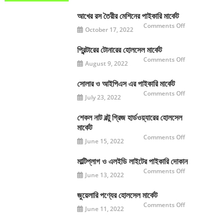
ডেইলি
প্রেস
এর
আখের রস তৈরীর মেশিনের পাইকারি মার্কেট
পরীক্ষামূলক
যাত্রা
on
Comments Off
October 17, 2022
শুরু
আখের
রস
তৈরীর
মেশিনের
প্রিন্টারের টোনারের হোলসেল মার্কেট
পাইকারি
on
Comments Off
মার্কেট
August 9, 2022
প্রিন্টারের
টোনারের
হোলসেল
মার্কেট
সোলার ও আইপিএস এর পাইকারি মার্কেট
on
Comments Off
July 23, 2022
সোলার
ও
আইপিএস
এর
শেকল নাট বল্টু গ্রিজ হার্ডওয়্যারের হোলসেল
পাইকারি
মার্কেট
মার্কেট
on
Comments Off
June 15, 2022
শেকল
নাট
বল্টু
গ্রিজ
মাল্টিপ্লাগ ও এলইডি লাইটের পাইকারি দোকান
হার্ডওয়্যারের
on
Comments Off
হোলসেল
June 13, 2022
মাল্টিপ্লাগ
মার্কেট
ও
এলইডি
লাইটের
জুয়েলারি পণ্যের হোলসেল মার্কেট
পাইকারি
on
Comments Off
দোকান
June 11, 2022
জুয়েলারি
পণ্যের
হোলসেল