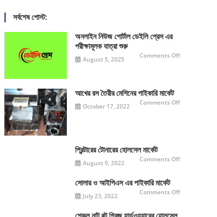
সর্বশেষ পোস্ট:
অনলাইন নিউজ পোর্টাল ডেইলি প্রেস এর
পরীক্ষামূলক যাত্রা শুরু
on
Comments Off
August 5, 2025
অনলাইন
নিউজ
পোর্টাল
ডেইলি
প্রেস
এর
আখের রস তৈরীর মেশিনের পাইকারি মার্কেট
পরীক্ষামূলক
যাত্রা
on
Comments Off
October 17, 2022
শুরু
আখের
রস
তৈরীর
মেশিনের
পাইকারি
মার্কেট
প্রিন্টারের টোনারের হোলসেল মার্কেট
on
Comments Off
August 9, 2022
প্রিন্টারের
টোনারের
হোলসেল
মার্কেট
সোলার ও আইপিএস এর পাইকারি মার্কেট
on
Comments Off
July 23, 2022
সোলার
ও
আইপিএস
এর
শেকল নাট বল্টু গ্রিজ হার্ডওয়্যারের হোলসেল