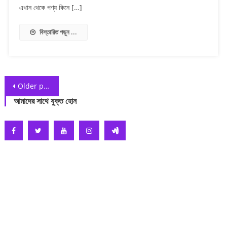
এখান থেকে পণ্য কিনে […]
বিস্তারিত পড়ুন ...
Posts
Older posts
navigation
আমাদের সাথে যুক্ত হোন