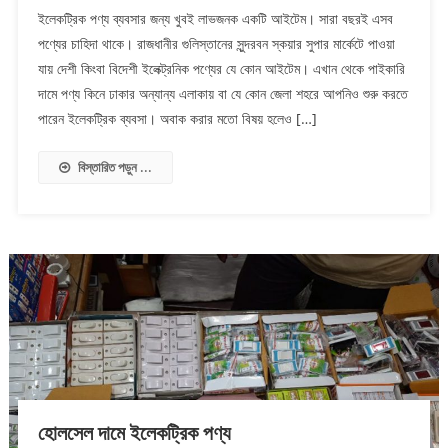
ইলেকট্রিক পণ্য ব্যবসার জন্য খুবই লাভজনক একটি আইটেম। সারা বছরই এসব
পণ্যের চাহিদা থাকে। রাজধানীর গুলিস্তানের সুন্দরবন স্কয়ার সুপার মার্কেটে পাওয়া
যায় দেশী কিংবা বিদেশী ইলেক্ট্রনিক পণ্যের যে কোন আইটেম। এখান থেকে পাইকারি
দামে পণ্য কিনে ঢাকার অন্যান্য এলাকায় বা যে কোন জেলা শহরে আপনিও শুরু করতে
পারেন ইলেকট্রিক ব্যবসা। অবাক করার মতো বিষয় হলেও […]
বিস্তারিত পড়ুন ...
হোলসেল দামে ইলেকট্রিক পণ্য