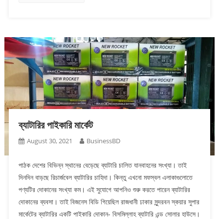
ব্যাটারির পাইকারি মার্কেট
August 30, 2021
BusinessBD
পাঠক দেশের বিভিন্ন স্থানের বেড়েছে ব্যাটারি চালিত যানবাহনের সংখ্যা। তাই
দিনদিন বাড়ছে রিচার্জবেল ব্যাটারির চাহিদা। কিন্তু এখনো মফস্বল এলাকাগুলোতে
পণ্যটির দোকানের সংখ্যা কম। এই সুযোগে আপনিও শুরু করতে পারেন ব্যাটারির
দোকানের ব্যবসা। তাই বিজনেস বিডি গিয়েছিল রাজধানী ঢাকার সুন্দরবন স্কয়ার সুপার
মার্কেটের ব্যাটারির একটি পাইকারি দোকান- বিসমিল্লাহ ব্যাটারি এন্ড সোলার হাউসে।