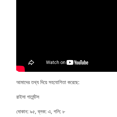
আমাদের তথ্য দিয়ে সহযোগিতা করেছে:
রাইসা গার্মেন্টস
দোকান: ৯৫, ব্লক: এ, গলি: ৮