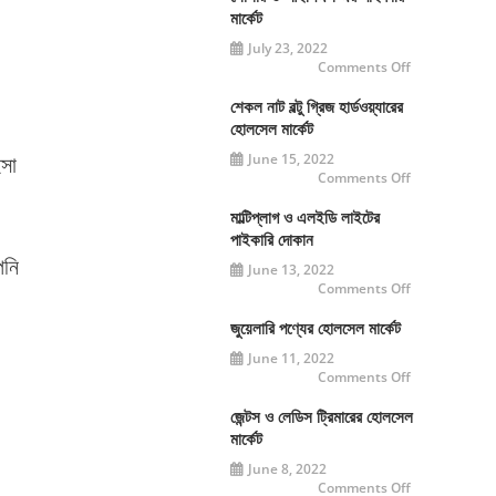
মার্কেট
মার্কেট
July 23, 2022
on
Comments Off
সোলার
ও
আইপিএস
শেকল নাট বল্টু গ্রিজ হার্ডওয়্যারের
এর
হোলসেল মার্কেট
পাইকারি
মার্কেট
June 15, 2022
ইসা
on
Comments Off
শেকল
নাট
বল্টু
মাল্টিপ্লাগ ও এলইডি লাইটের
গ্রিজ
পাইকারি দোকান
হার্ডওয়্যারের
হোলসেল
পনি
June 13, 2022
মার্কেট
on
Comments Off
মাল্টিপ্লাগ
ও
এলইডি
জুয়েলারি পণ্যের হোলসেল মার্কেট
লাইটের
পাইকারি
June 11, 2022
দোকান
on
Comments Off
জুয়েলারি
পণ্যের
হোলসেল
জেন্টস ও লেডিস ট্রিমারের হোলসেল
মার্কেট
মার্কেট
June 8, 2022
on
Comments Off