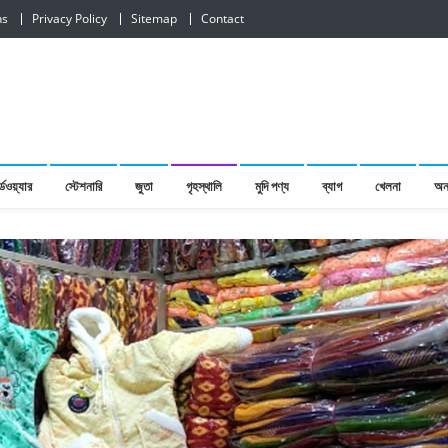
ns
Privacy Policy
Sitemap
Contact
র্ডওয়্যার
স্টেশনারি
জুতা
গৃহস্থালি
মুদি পণ্য
ব্যাগ
খেলনা
অন্