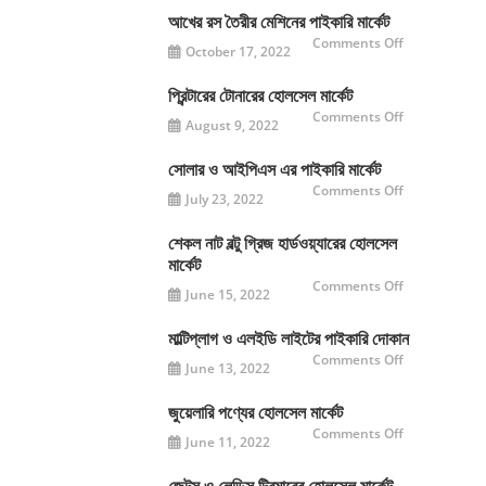
প্রেস
এর
আখের রস তৈরীর মেশিনের পাইকারি মার্কেট
পরীক্ষামূলক
যাত্রা
on
Comments Off
October 17, 2022
শুরু
আখের
রস
তৈরীর
মেশিনের
প্রিন্টারের টোনারের হোলসেল মার্কেট
পাইকারি
on
Comments Off
মার্কেট
August 9, 2022
প্রিন্টারের
টোনারের
হোলসেল
মার্কেট
সোলার ও আইপিএস এর পাইকারি মার্কেট
on
Comments Off
July 23, 2022
সোলার
ও
আইপিএস
এর
শেকল নাট বল্টু গ্রিজ হার্ডওয়্যারের হোলসেল
পাইকারি
মার্কেট
মার্কেট
on
Comments Off
June 15, 2022
শেকল
নাট
বল্টু
গ্রিজ
মাল্টিপ্লাগ ও এলইডি লাইটের পাইকারি দোকান
হার্ডওয়্যারের
on
Comments Off
হোলসেল
June 13, 2022
মাল্টিপ্লাগ
মার্কেট
ও
এলইডি
লাইটের
জুয়েলারি পণ্যের হোলসেল মার্কেট
পাইকারি
on
Comments Off
দোকান
June 11, 2022
জুয়েলারি
পণ্যের
হোলসেল
মার্কেট