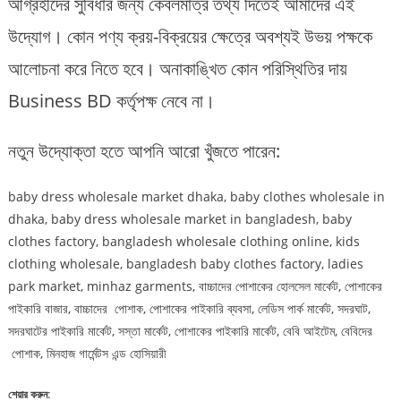
আগ্রহীদের সুবিধার জন্য কেবলমাত্র তথ্য দিতেই আমাদের এই
উদ্যোগ। কোন পণ্য ক্রয়-বিক্রয়ের ক্ষেত্রে অবশ্যই উভয় পক্ষকে
আলোচনা করে নিতে হবে। অনাকাঙ্খিত কোন পরিস্থিতির দায়
Business BD কর্তৃপক্ষ নেবে না।
নতুন উদ্যোক্তা হতে আপনি আরো খুঁজতে পারেন:
baby dress wholesale market dhaka, baby clothes wholesale in
dhaka, baby dress wholesale market in bangladesh, baby
clothes factory, bangladesh wholesale clothing online, kids
clothing wholesale, bangladesh baby clothes factory, ladies
park market, minhaz garments, বাচ্চাদের পোশাকের হোলসেল মার্কেট, পোশাকের
পাইকারি বাজার, বাচ্চাদের পোশাক, পোশাকের পাইকারি ব্যবসা, লেডিস পার্ক মার্কেট, সদরঘাট,
সদরঘাটের পাইকারি মার্কেট, সস্তা মার্কেট, পোশাকের পাইকারি মার্কেট, বেবি আইটেম, বেবিদের
পোশাক, মিনহাজ গার্মেন্টস এন্ড হোসিয়ারী
শেয়ার করুন: