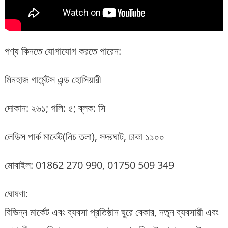
পণ্য কিনতে যোগাযোগ করতে পারেন:
মিনহাজ গার্মেন্টস এন্ড হোসিয়ারী
দোকান: ২৬১; গলি: ৫; ব্লক: সি
লেডিস পার্ক মার্কেট(নিচ তলা), সদরঘাট, ঢাকা ১১০০
মোবাইল: 01862 270 990, 01750 509 349
ঘোষণা:
বিভিন্ন মার্কেট এবং ব্যবসা প্রতিষ্ঠান ঘুরে বেকার, নতুন ব্যবসায়ী এবং