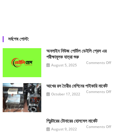
সর্বশেষ পোস্ট:
অনলাইন নিউজ পোর্টাল ডেইলি প্রেস এর
পরীক্ষামূলক যাত্রা শুরু
on
Comments Off
August 5, 2025
অনলাইন
নিউজ
পোর্টাল
ডেইলি
প্রেস
এর
আখের রস তৈরীর মেশিনের পাইকারি মার্কেট
পরীক্ষামূলক
যাত্রা
on
Comments Off
October 17, 2022
শুরু
আখের
রস
তৈরীর
মেশিনের
পাইকারি
মার্কেট
প্রিন্টারের টোনারের হোলসেল মার্কেট
on
Comments Off
August 9, 2022
প্রিন্টারের
টোনারের