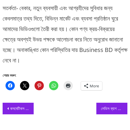
সতর্কতা- বেকার, নতুন ব্যবসায়ী এবং আগ্রহীদের সুবিধার জন্য
কেবলমাত্র তথ্য দিতে, বিভিন্ন মার্কেট এবং ব্যবসা প্রতিষ্ঠান ঘুরে
আমাদের ভিডিওগুলো তৈরী করা হয়। কোন পণ্য ক্রয়-বিক্রয়ের
ক্ষেত্রে অবশ্যই উভয় পক্ষকে আলোচনা করে নিতে অনুরোধ জানানো
হচ্ছে। অনাকাঙ্খিত কোন পরিস্থিতির দায় Business BD কর্তৃপক্ষ
নেবে না।
শেয়ার করুন:
More
Post
কসমেটিকস জুয়েলারির হোলসেল মার্কেট
লেডিস ব্যাগ হোলসেল মার্কেট চকবাজার
navigation