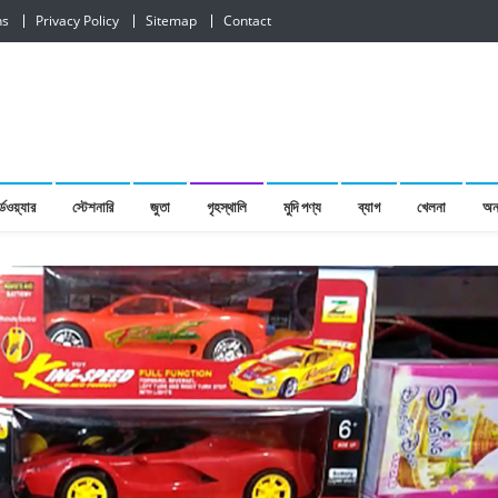
ns
Privacy Policy
Sitemap
Contact
র্ডওয়্যার
স্টেশনারি
জুতা
গৃহস্থালি
মুদি পণ্য
ব্যাগ
খেলনা
অন্