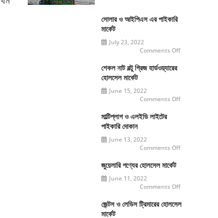
রথম
মার্কেট
সোলার ও আইপিএস এর পাইকারি
মার্কেট
July 23, 2022
on
Comments Off
সোলার
ও
আইপিএস
শেকল নাট বল্টু গ্রিজ হার্ডওয়্যারের
এর
হোলসেল মার্কেট
পাইকারি
মার্কেট
June 15, 2022
on
Comments Off
শেকল
নাট
বল্টু
মাল্টিপ্লাগ ও এলইডি লাইটের
গ্রিজ
পাইকারি দোকান
হার্ডওয়্যারের
হোলসেল
June 13, 2022
মার্কেট
on
Comments Off
মাল্টিপ্লাগ
ও
এলইডি
জুয়েলারি পণ্যের হোলসেল মার্কেট
লাইটের
পাইকারি
June 11, 2022
দোকান
on
Comments Off
জুয়েলারি
পণ্যের
হোলসেল
জেন্টস ও লেডিস ট্রিমারের হোলসেল
মার্কেট
মার্কেট