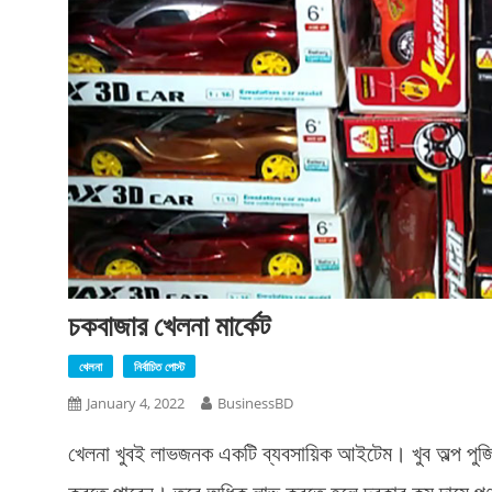
চকবাজার খেলনা মার্কেট
খেলনা
নির্বাচিত পোস্ট
January 4, 2022
BusinessBD
খেলনা খুবই লাভজনক একটি ব্যবসায়িক আইটেম। খুব অল্প পুজি