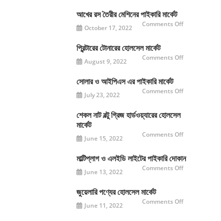
প্রেস
এর
আখের রস তৈরীর মেশিনের পাইকারি মার্কেট
পরীক্ষামূলক
যাত্রা
on
Comments Off
October 17, 2022
শুরু
আখের
রস
তৈরীর
মেশিনের
প্রিন্টারের টোনারের হোলসেল মার্কেট
পাইকারি
on
Comments Off
মার্কেট
August 9, 2022
প্রিন্টারের
টোনারের
হোলসেল
মার্কেট
সোলার ও আইপিএস এর পাইকারি মার্কেট
on
Comments Off
July 23, 2022
সোলার
ও
আইপিএস
এর
শেকল নাট বল্টু গ্রিজ হার্ডওয়্যারের হোলসেল
পাইকারি
মার্কেট
মার্কেট
on
Comments Off
June 15, 2022
শেকল
নাট
বল্টু
গ্রিজ
মাল্টিপ্লাগ ও এলইডি লাইটের পাইকারি দোকান
হার্ডওয়্যারের
on
Comments Off
হোলসেল
June 13, 2022
মাল্টিপ্লাগ
মার্কেট
ও
এলইডি
লাইটের
জুয়েলারি পণ্যের হোলসেল মার্কেট
পাইকারি
on
Comments Off
দোকান
June 11, 2022
জুয়েলারি
পণ্যের
হোলসেল